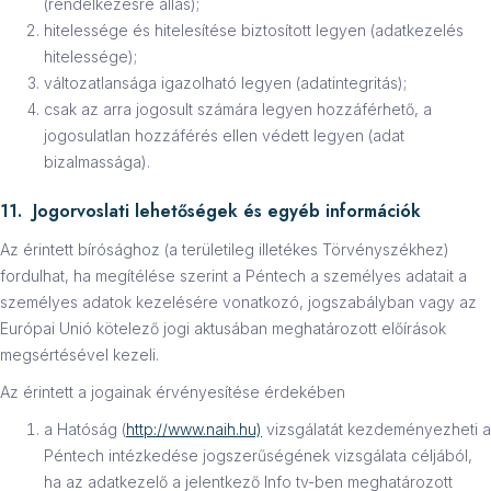
(rendelkezésre állás);
hitelessége és hitelesítése biztosított legyen (adatkezelés
hitelessége);
változatlansága igazolható legyen (adatintegritás);
csak az arra jogosult számára legyen hozzáférhető, a
jogosulatlan hozzáférés ellen védett legyen (adat
bizalmassága).
11. Jogorvoslati lehetőségek és egyéb információk
Az érintett bírósághoz (a területileg illetékes Törvényszékhez)
fordulhat, ha megítélése szerint a Péntech a személyes adatait a
személyes adatok kezelésére vonatkozó, jogszabályban vagy az
Európai Unió kötelező jogi aktusában meghatározott előírások
megsértésével kezeli.
Az érintett a jogainak érvényesítése érdekében
a Hatóság (
http://www.naih.hu)
vizsgálatát kezdeményezheti a
Péntech intézkedése jogszerűségének vizsgálata céljából,
ha az adatkezelő a jelentkező Info tv-ben meghatározott