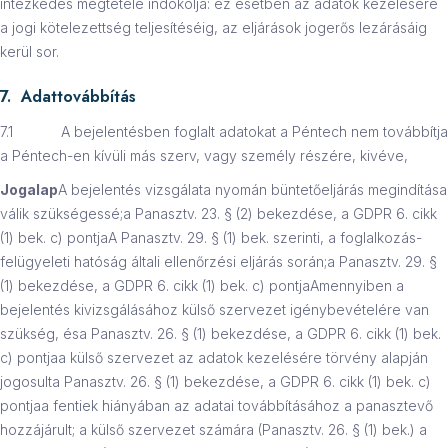
intézkedés megtétele indokolja: ez esetben az adatok kezelésére
a jogi kötelezettség teljesítéséig, az eljárások jogerős lezárásáig
kerül sor.
7. Adattovábbítás
7.1 A bejelentésben foglalt adatokat a Péntech nem továbbítja
a Péntech-en kívüli más szerv, vagy személy részére, kivéve,
Jogalap
A bejelentés vizsgálata nyomán büntetőeljárás megindítása
válik szükségessé;a Panasztv. 23. § (2) bekezdése, a GDPR 6. cikk
(1) bek. c) pontjaA Panasztv. 29. § (1) bek. szerinti, a foglalkozás-
felügyeleti hatóság általi ellenőrzési eljárás során;a Panasztv. 29. §
(1) bekezdése, a GDPR 6. cikk (1) bek. c) pontjaAmennyiben a
bejelentés kivizsgálásához külső szervezet igénybevételére van
szükség, ésa Panasztv. 26. § (1) bekezdése, a GDPR 6. cikk (1) bek.
c) pontjaa külső szervezet az adatok kezelésére törvény alapján
jogosulta Panasztv. 26. § (1) bekezdése, a GDPR 6. cikk (1) bek. c)
pontjaa fentiek hiányában az adatai továbbításához a panasztevő
hozzájárult; a külső szervezet számára (Panasztv. 26. § (1) bek.) a