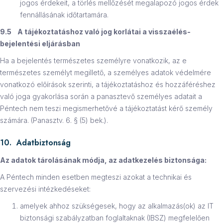
jogos érdekeit, a törlés mellőzését megalapozó jogos érdek
fennállásának időtartamára.
9.5 A tájékoztatáshoz való jog korlátai a visszaélés-
bejelentési eljárásban
Ha a bejelentés természetes személyre vonatkozik, az e
természetes személyt megillető, a személyes adatok védelmére
vonatkozó előírások szerinti, a tájékoztatáshoz és hozzáféréshez
való joga gyakorlása során a panasztevő személyes adatait a
Péntech nem teszi megismerhetővé a tájékoztatást kérő személy
számára. (Panasztv. 6. § (5) bek.).
10. Adatbiztonság
Az adatok tárolásának módja, az adatkezelés biztonsága:
A Péntech minden esetben megteszi azokat a technikai és
szervezési intézkedéseket:
amelyek ahhoz szükségesek, hogy az alkalmazás(ok) az IT
biztonsági szabályzatban foglaltaknak (IBSZ) megfelelően