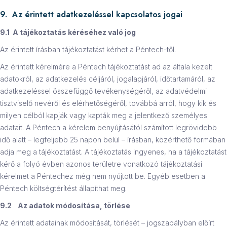
9. Az érintett adatkezeléssel kapcsolatos jogai
9.1 A tájékoztatás kéréséhez való jog
Az érintett írásban tájékoztatást kérhet a Péntech-től.
Az érintett kérelmére a Péntech tájékoztatást ad az általa kezelt
adatokról, az adatkezelés céljáról, jogalapjáról, időtartamáról, az
adatkezeléssel összefüggő tevékenységéről, az adatvédelmi
tisztviselő nevéről és elérhetőségéről, továbbá arról, hogy kik és
milyen célból kapják vagy kapták meg a jelentkező személyes
adatait. A Péntech a kérelem benyújtásától számított legrövidebb
idő alatt – legfeljebb 25 napon belül – írásban, közérthető formában
adja meg a tájékoztatást. A tájékoztatás ingyenes, ha a tájékoztatást
kérő a folyó évben azonos területre vonatkozó tájékoztatási
kérelmet a Péntechez még nem nyújtott be. Egyéb esetben a
Péntech költségtérítést állapíthat meg.
9.2 Az adatok módosítása, törlése
Az érintett adatainak módosítását, törlését – jogszabályban előírt