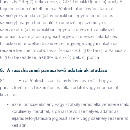
Panasztv. 26. § (1) bekezdése, a GDPR 6. cikk (1) bek. a) pontjaA
bejelentésben érintett, nem a Péntech állományába tartozó
személyre vonatkozó (a továbbiakban: egyéb természetes
személy), vagy a Péntechtől különböző jogi személyre,
szervezetre (a továbbiakban: egyéb szervezet) vonatkozó
információ: az eljárásra jogosult egyéb szervezet feladat- és
hatáskörrel rendelkező szervezeti egysége vagy munkatársa
részére kerülhet továbbításra. (Panasztv. 6. § (3) bek.) a Panasztv.
6. § (3) bekezdése, a GDPR 6. cikk (1) bek. c) pontja
8. A rosszhiszemű panasztevő adatainak átadása
8.1 Ha a Péntech számára nyilvánvalóvá vált, hogy a
panasztevő rosszhiszeműen, valótlan adatot vagy információt
közölt és
ezzel bűncselekmény vagy szabálysértés elkövetésére utaló
körülmény merül fel, a panasztevő személyes adatait az
eljárás lefolytatására jogosult szerv vagy személy részére át
kell adni,