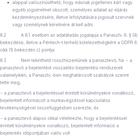
alappal valószínűsíthető, hogy másnak jogellenes kárt vagy
egyéb jogsérelmet okozott, személyes adatait az eljárás
kezdeményezésére, illetve lefolytatására jogosult szervnek
vagy személynek kérelmére át kell adni.
8.2 A 8.1. esetben az adatátadás jogalapja a Panasztv. 6. § (4)
bekezdése, illetve a Péntech-t terhelő kötelezettségként a GDPR 6.
cikk (1) bekezdés c) pontja.
8.3 Nem tekinthető rosszhiszeműnek a panasztevő, ha: − a
panasztevő a bejelentést visszaélés-bejelentési rendszerek
valamelyikén, a Panasztv.-ben meghatározott szabályok szerint
tette meg,
− a panasztevő a bejelentéssel érintett körülményekre vonatkozó,
bejelentett információt a munkavégzéssel kapcsolatos
tevékenységével összefüggésben szerezte, és
− a panasztevő alapos okkal vélelmezte, hogy a bejelentéssel
érintett körülményekre vonatkozó, bejelentett információ a
bejelentés időpontjában valós volt