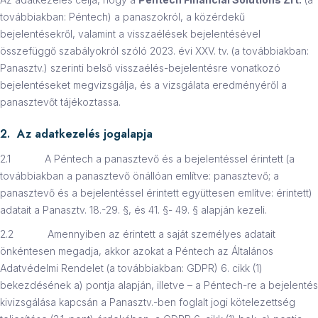
továbbiakban: Péntech) a panaszokról, a közérdekű
bejelentésekről, valamint a visszaélések bejelentésével
összefüggő szabályokról szóló 2023. évi XXV. tv. (a továbbiakban:
Panasztv.) szerinti belső visszaélés-bejelentésre vonatkozó
bejelentéseket megvizsgálja, és a vizsgálata eredményéről a
panasztevőt tájékoztassa.
2. Az adatkezelés jogalapja
2.1 A Péntech a panasztevő és a bejelentéssel érintett (a
továbbiakban a panasztevő önállóan említve: panasztevő; a
panasztevő és a bejelentéssel érintett együttesen említve: érintett)
adatait a Panasztv. 18.-29. §, és 41. §- 49. § alapján kezeli.
2.2 Amennyiben az érintett a saját személyes adatait
önkéntesen megadja, akkor azokat a Péntech az Általános
Adatvédelmi Rendelet (a továbbiakban: GDPR) 6. cikk (1)
bekezdésének a) pontja alapján, illetve – a Péntech-re a bejelentés
kivizsgálása kapcsán a Panasztv.-ben foglalt jogi kötelezettség