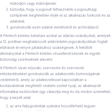
működjön vagy működjenek;
biztosítja, hogy a jogosult felhasználók a jogosultsági
szintjüknek megfelelően érjék el az alkalmazás funkcióit és az
adatokat;
gondoskodik ezen adatok mentéséről és archiválásról.
A Péntech köteles betartani azokat az eljárási szabályokat, amelyek
a 12. pontban meghatározott adatvédelmi jogszabályokban foglalt
előírások érvényre juttatásához szükségesek. A feltöltött
állományokat a Péntech köteles vírusellenőrzésnek és egyéb
biztonsági szűréseknek alávetni.
A Péntech olyan műszaki, szervezési és szervezeti
intézkedésekkel gondoskodik az adatkezelés biztonságának
védelméről, amely az adatkezeléssel kapcsolatban a
kockázatoknak megfelelő védelmi szintet nyújt, az alkalmazott
informatikai eszközöket úgy választja meg és oly módon üzemelteti,
hogy a kezelt adat:
az arra feljogosítottak számára hozzáférhető legyen