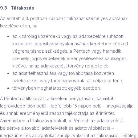
9.3 Tiltakozás
Az érintett a 3. pontban írásban tiltakozhat személyes adatának
kezelése ellen, ha
az kizárólag közérdekű vagy az adatkezelőre ruházott
közhatalmi jogosítvány gyakorlásának keretében végzett
végrehajtáshoz szükséges, a Péntech vagy harmadik
személy jogos érdekének érvényesítéséhez szükséges,
kivéve, ha az adatkezelést törvény rendelte el;
az adat felhasználása vagy továbbítása közvetlen
üzletszerzés vagy tudományos kutatás céljára történik;
törvényben meghatározott egyéb esetben.
A Péntech a tiltakozást a kérelem benyújtásától számított
legrövidebb időn belül – legfeljebb 15 napon belül – megvizsgálja,
és annak eredményéről írásban tájékoztatja az érintettet.
Amennyiben a tiltakozás indokolt, a Péntech az adatkezelést –
beleértve a további adatfelvételt és adattovábbítást is –
megszünteti és az adatokat zárolja, valamint a tiltakozásról, illetőleg