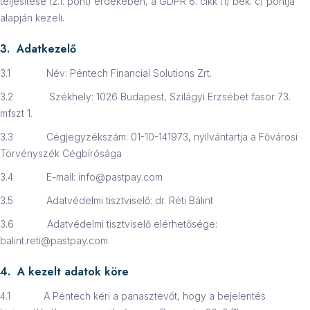
teljesítése (2.1. pont) érdekében, a GDPR 6. cikk (1) bek. c) pontja
alapján kezeli.
3. Adatkezelő
3.1 Név: Péntech Financial Solutions Zrt.
3.2 Székhely: 1026 Budapest, Szilágyi Erzsébet fasor 73.
mfszt 1.
3.3 Cégjegyzékszám: 01-10-141973, nyilvántartja a Fővárosi
Törvényszék Cégbírósága
3.4 E-mail: info@pastpay.com
3.5 Adatvédelmi tisztviselő: dr. Réti Bálint
3.6 Adatvédelmi tisztviselő elérhetősége:
balint.reti@pastpay.com
4. A kezelt adatok köre
4.1 A Péntech kéri a panasztevőt, hogy a bejelentés