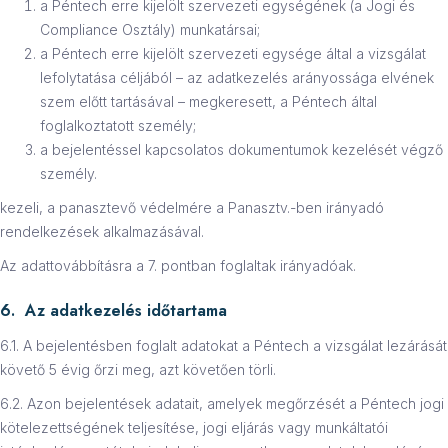
a Péntech erre kijelölt szervezeti egységének (a Jogi és
Compliance Osztály) munkatársai;
a Péntech erre kijelölt szervezeti egysége által a vizsgálat
lefolytatása céljából – az adatkezelés arányossága elvének
szem előtt tartásával – megkeresett, a Péntech által
foglalkoztatott személy;
a bejelentéssel kapcsolatos dokumentumok kezelését végző
személy.
kezeli, a panasztevő védelmére a Panasztv.-ben irányadó
rendelkezések alkalmazásával.
Az adattovábbításra a 7. pontban foglaltak irányadóak.
6. Az adatkezelés időtartama
6.1. A bejelentésben foglalt adatokat a Péntech a vizsgálat lezárását
követő 5 évig őrzi meg, azt követően törli.
6.2. Azon bejelentések adatait, amelyek megőrzését a Péntech jogi
kötelezettségének teljesítése, jogi eljárás vagy munkáltatói