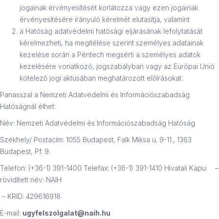
jogainak érvényesítését korlátozza vagy ezen jogainak
érvényesítésére irányuló kérelmét elutasítja, valamint
a Hatóság adatvédelmi hatósági eljárásának lefolytatását
kérelmezheti, ha megítélése szerint személyes adatainak
kezelése során a Péntech megsérti a személyes adatok
kezelésére vonatkozó, jogszabályban vagy az Európai Unió
kötelező jogi aktusában meghatározott előírásokat.
Panasszal a Nemzeti Adatvédelmi és Információszabadság
Hatóságnál élhet:
Név: Nemzeti Adatvédelmi és Információszabadság Hatóság
Székhely/ Postacím: 1055 Budapest, Falk Miksa u. 9-11., 1363
Budapest, Pf. 9.
Telefon: (+36-1) 391-1400 Telefax: (+36-1) 391-1410 Hivatali Kapu: –
rövidített név: NAIH
– KRID: 429616918
E-mail:
ugyfelszolgalat@naih.hu