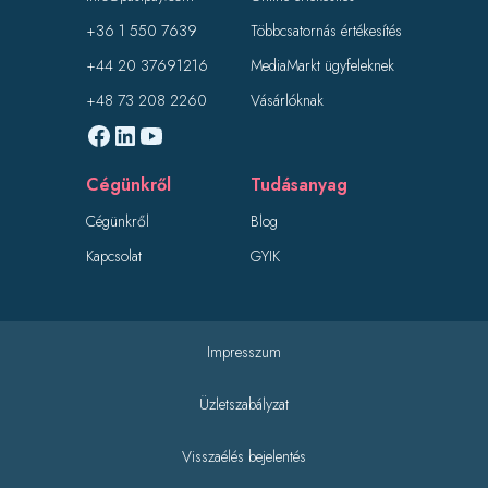
+36 1 550 7639
Többcsatornás értékesítés
+44 20 37691216
MediaMarkt ügyfeleknek
+48 73 208 2260
Vásárlóknak
Cégünkről
Tudásanyag
Cégünkről
Blog
Kapcsolat
GYIK
Impresszum
Üzletszabályzat
Visszaélés bejelentés