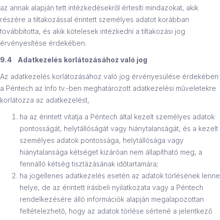
az annak alapján tett intézkedésekről értesíti mindazokat, akik
részére a tiltakozással érintett személyes adatot korábban
továbbította, és akik kötelesek intézkedni a tiltakozási jog
érvényesítése érdekében.
9.4 Adatkezelés korlátozásához való jog
Az adatkezelés korlátozásához való jog érvényesülése érdekében
a Péntech az Info tv.-ben meghatározott adatkezelési műveletekre
korlátozza az adatkezelést,
ha az érintett vitatja a Péntech által kezelt személyes adatok
pontosságát, helytállóságát vagy hiánytalanságát, és a kezelt
személyes adatok pontossága, helytállósága vagy
hiánytalansága kétséget kizáróan nem állapítható meg, a
fennálló kétség tisztázásának időtartamára;
ha jogellenes adatkezelés esetén az adatok törlésének lenne
helye, de az érintett írásbeli nyilatkozata vagy a Péntech
rendelkezésére álló információk alapján megalapozottan
feltételezhető, hogy az adatok törlése sértené a jelentkező